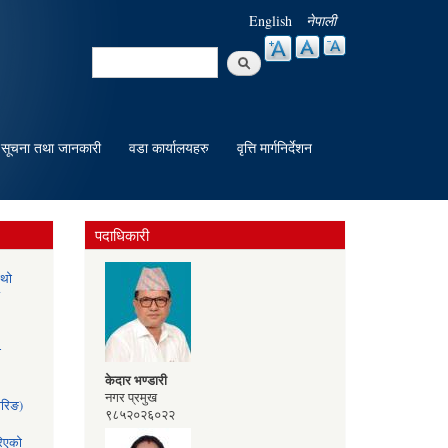
English
नेपाली
Search
Search form
सूचना तथा जानकारी
वडा कार्यालयहरु
वृत्ति मार्गनिर्देशन
पदाधिकारी
ौथो
ी
केदार भण्डारी
नगर प्रमुख
ोरिङ)
९८५२०२६०२२
िएको