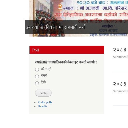
इनरुवा डे (दिवस) मा सहभागी बनौं
२०८३ स
Poll
Submitted
तपाईलाई नगरपालिकाको वेबसाइट कस्तो लाग्यो ?
Choices
धेरै राम्रो
राम्रो
ठिकै
२०८३ 
Submitted
Older polls
Results
Pages