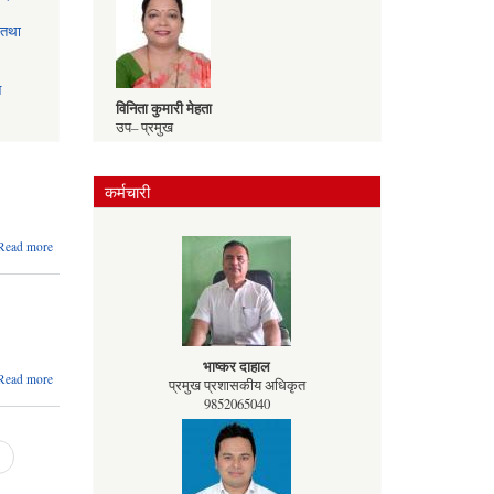
 तथा
े
विनिता कुमारी मेहता
उप– प्रमुख
९८५२०८८७८१
कर्मचारी
समाचार
about
Read more
२०८३
साल
सुमन थापा
बैशाख
प्रवक्ता / वडा अध्यक्ष
महिनाको
९८५२०४५२६५
व्यय
विवरण
भाष्कर दाहाल
about
Read more
प्रमुख प्रशासकीय अधिकृत
२०८३
9852065040
साल
बैशाख
महिनाको
आय
विवरण