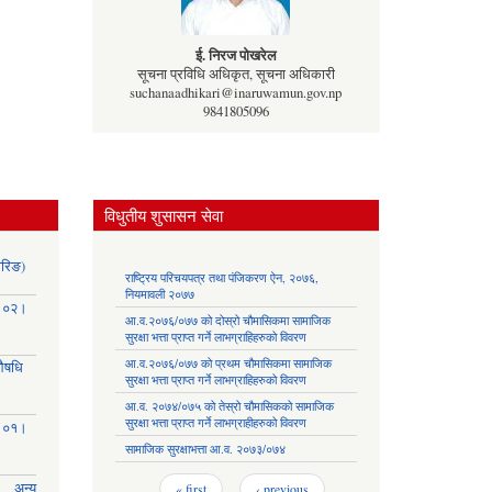
ई. निरज पोखरेल
सूचना प्रविधि अधिकृत, सूचना अधिकारी
suchanaadhikari@inaruwamun.gov.np
9841805096
विधुतीय शुसासन सेवा
ोरिङ)
राष्ट्रिय परिचयपत्र तथा पंजिकरण ऐन, २०७६,
नियमावली २०७७
३।०२।
आ.व.२०७६/०७७ को दोस्रो चौमासिकमा सामाजिक
सुरक्षा भत्ता प्राप्त गर्ने लाभग्राहिहरुको विवरण
आ.व.२०७६/०७७ को प्रथम चौमासिकमा सामाजिक
(औषधि
सुरक्षा भत्ता प्राप्त गर्ने लाभग्राहिहरुको विवरण
आ.व. २०७४/०७५ को तेस्रो चौमासिकको सामाजिक
सुरक्षा भत्ता प्राप्त गर्ने लाभग्राहीहरुको विवरण
३।०१।
सामाजिक सुरक्षाभत्ता आ.व. २०७३/०७४
Pages
अन्य
« first
‹ previous